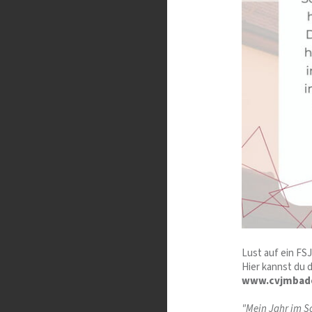
Lust auf ein FS
Hier kannst du 
www.cvjmbade
"Mein Jahr im S