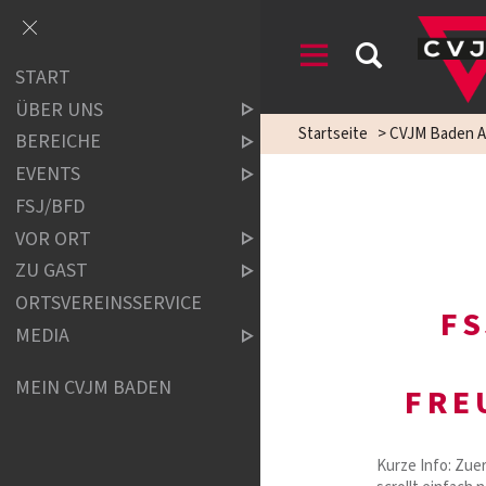
START
ÜBER UNS
Startseite
>
CVJM Baden A
BEREICHE
EVENTS
FSJ/BFD
VOR ORT
ZU GAST
ORTSVEREINSSERVICE
FS
MEDIA
MEIN CVJM BADEN
FRE
Kurze Info: Zue