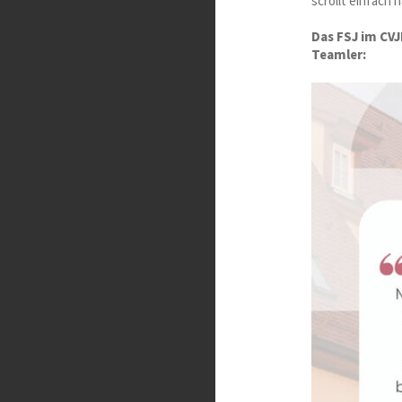
scrollt einfach 
Das FSJ im CV
Teamler: