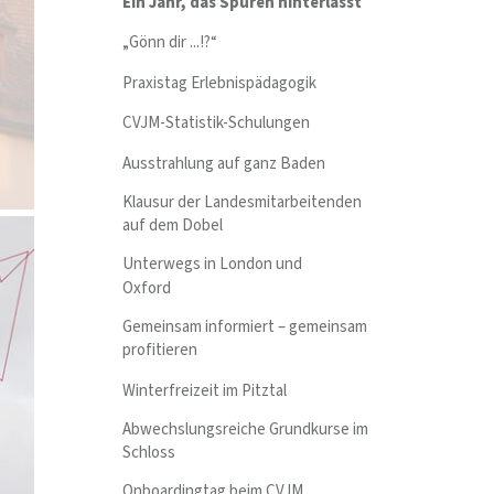
Ein Jahr, das Spuren hinterlässt
„Gönn dir ...!?“
Praxistag Erlebnispädagogik
CVJM-Statistik-Schulungen
Ausstrahlung auf ganz Baden
Klausur der Landesmitarbeitenden
auf dem Dobel
Unterwegs in London und
Oxford
Gemeinsam informiert – gemeinsam
profitieren
Winterfreizeit im Pitztal
Abwechslungsreiche Grundkurse im
Schloss
Onboardingtag beim CVJM