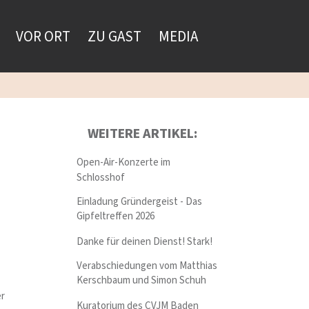
VOR ORT
ZU GAST
MEDIA
WEITERE ARTIKEL:
Open-Air-Konzerte im
Schlosshof
Einladung Gründergeist - Das
Gipfeltreffen 2026
Danke für deinen Dienst! Stark!
M
Verabschiedungen vom Matthias
Kerschbaum und Simon Schuh
er
Kuratorium des CVJM Baden