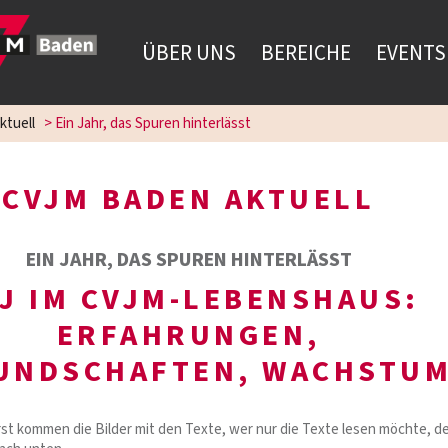
ÜBER UNS
BEREICHE
EVENTS
ktuell
>
Ein Jahr, das Spuren hinterlässt
CVJM BADEN AKTUELL
EIN JAHR, DAS SPUREN HINTERLÄSST
J IM CVJM-LEBENSHAUS:
ERFAHRUNGEN,
UNDSCHAFTEN, WACHSTU
rst kommen die Bilder mit den Texte, wer nur die Texte lesen möchte, d