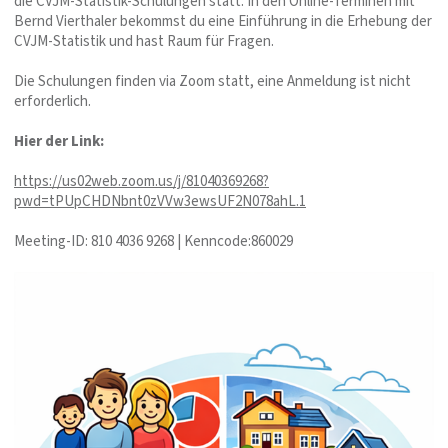
die CVJM-Statistik-Schulungen statt. In den Online-Terminen mit
Bernd Vierthaler bekommst du eine Einführung in die Erhebung der
CVJM-Statistik und hast Raum für Fragen.
Die Schulungen finden via Zoom statt, eine Anmeldung ist nicht
erforderlich.
Hier der Link:
https://us02web.zoom.us/j/81040369268?
pwd=tPUpCHDNbnt0zVVw3ewsUF2N078ahL.1
Meeting-ID: 810 4036 9268 | Kenncode:860029