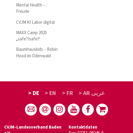
Mental Health –
Freude
CVJM KI Labor digital
MAXX Camp 2025
„safe?!safe!“
Baumhauskids – Robin
Hood im Odenwald
> DE
> EN
> FR
> AR عربى
CVJM-Landesverband Baden
Kontaktdaten