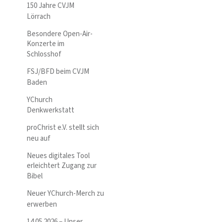
150 Jahre CVJM
Lörrach
Besondere Open-Air-
Konzerte im
Schlosshof
FSJ/BFD beim CVJM
Baden
YChurch
Denkwerkstatt
proChrist e.V. stellt sich
neu auf
Neues digitales Tool
erleichtert Zugang zur
Bibel
Neuer YChurch-Merch zu
erwerben
14.05.2026 – Unser