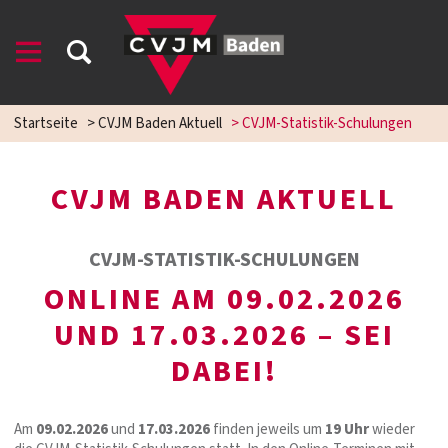
Startseite
>
CVJM Baden Aktuell
>
CVJM-Statistik-Schulungen
CVJM BADEN AKTUELL
CVJM-STATISTIK-SCHULUNGEN
ONLINE AM 09.02.2026
UND 17.03.2026 – SEI
DABEI!
Am
09.02.2026
und
17.03.2026
finden jeweils um
19 Uhr
wieder