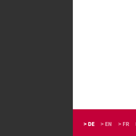
> DE
> EN
> FR