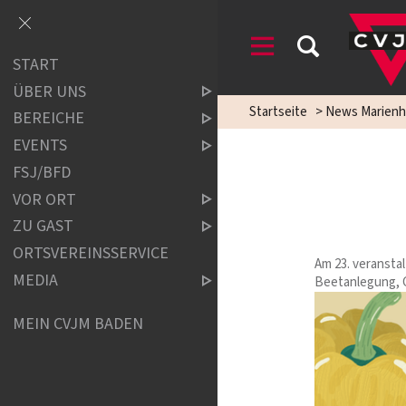
START
ÜBER UNS
Startseite
>
News Marienh
BEREICHE
EVENTS
FSJ/BFD
VOR ORT
ZU GAST
ORTSVEREINSSERVICE
Am 23. veransta
MEDIA
Beetanlegung, 
MEIN CVJM BADEN