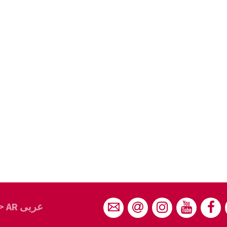
> AR عربى