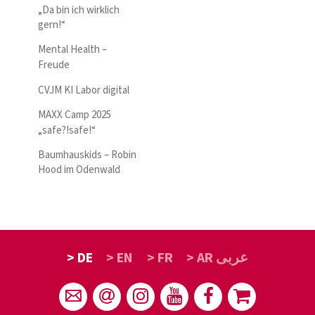
„Da bin ich wirklich
gern!“
Mental Health –
Freude
CVJM KI Labor digital
MAXX Camp 2025
„safe?!safe!“
Baumhauskids – Robin
Hood im Odenwald
> DE
> EN
> FR
> AR عربى