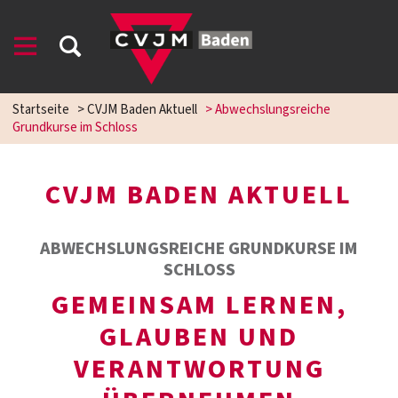
Startseite
>
CVJM Baden Aktuell
>
Abwechslungsreiche
Grundkurse im Schloss
CVJM BADEN AKTUELL
ABWECHSLUNGSREICHE GRUNDKURSE IM
SCHLOSS
GEMEINSAM LERNEN,
GLAUBEN UND
VERANTWORTUNG