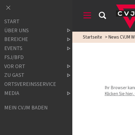
START
ÜBER UNS
Startseite
>
News CVJM Wi
BEREICHE
EVENTS
FSJ/BFD
VOR ORT
ZU GAST
ORTSVEREINSSERVICE
Ihr Browser kan
MEDIA
Klicken Sie hier
MEIN CVJM BADEN