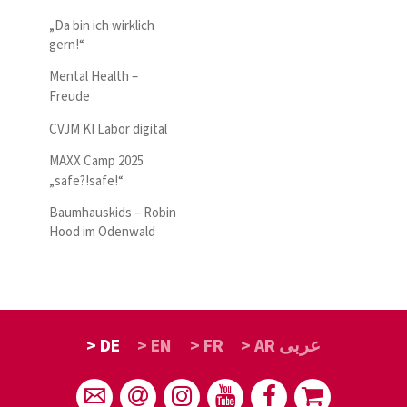
„Da bin ich wirklich
gern!“
Mental Health –
Freude
CVJM KI Labor digital
MAXX Camp 2025
„safe?!safe!“
Baumhauskids – Robin
Hood im Odenwald
> DE
> EN
> FR
> AR عربى