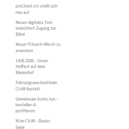
proChrist e.V. stellt sich
neu auf
Neues digitales Tool
erleichtert Zugang zur
Bibel
Neuer YChurch-Merch zu
erwerben
14.05.2026 – Unser
Hoffest auf dem
Marienhof
Führungswechsel beim
CVJM Rastatt
Gemeinsam Gutes tun –
bestellen &
profitieren
KI im CVJM – Basics
Serie