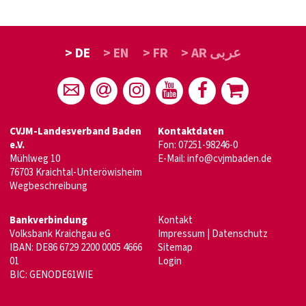
> DE
> EN
> FR
> AR عربى
CVJM-Landesverband Baden
Kontaktdaten
e.V.
Fon: 07251-98246-0
Mühlweg 10
E-Mail:
info@cvjmbaden.de
76703 Kraichtal-Unteröwisheim
Wegbeschreibung
Bankverbindung
Kontakt
Volksbank Kraichgau eG
Impressum
|
Datenschutz
IBAN: DE86 6729 2200 0005 4666
Sitemap
01
Login
BIC: GENODE61WIE