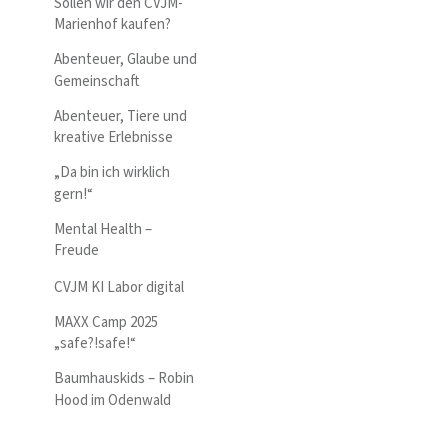
Sollen wir den CVJM-
Marienhof kaufen?
Abenteuer, Glaube und
Gemeinschaft
Abenteuer, Tiere und
kreative Erlebnisse
„Da bin ich wirklich
gern!“
Mental Health –
Freude
CVJM KI Labor digital
MAXX Camp 2025
„safe?!safe!“
Baumhauskids – Robin
Hood im Odenwald