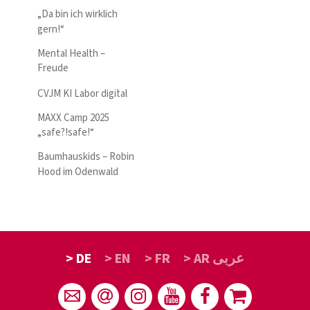
„Da bin ich wirklich
gern!“
Mental Health –
Freude
CVJM KI Labor digital
MAXX Camp 2025
„safe?!safe!“
Baumhauskids – Robin
Hood im Odenwald
> DE
> EN
> FR
> AR عربى