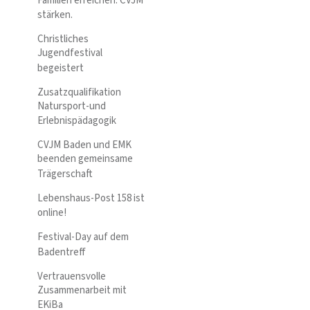
Familien erreichen. CVJM
stärken.
Christliches
Jugendfestival
begeistert
Zusatzqualifikation
Natursport-und
Erlebnispädagogik
CVJM Baden und EMK
beenden gemeinsame
Trägerschaft
Lebenshaus-Post 158 ist
online!
Festival-Day auf dem
Badentreff
Vertrauensvolle
Zusammenarbeit mit
EKiBa