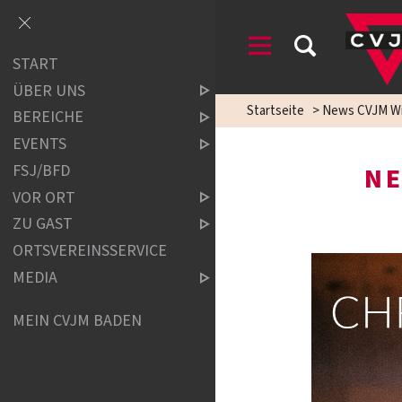
START
ÜBER UNS
Startseite
>
News CVJM Wi
BEREICHE
EVENTS
FSJ/BFD
NE
VOR ORT
ZU GAST
ORTSVEREINSSERVICE
MEDIA
MEIN CVJM BADEN