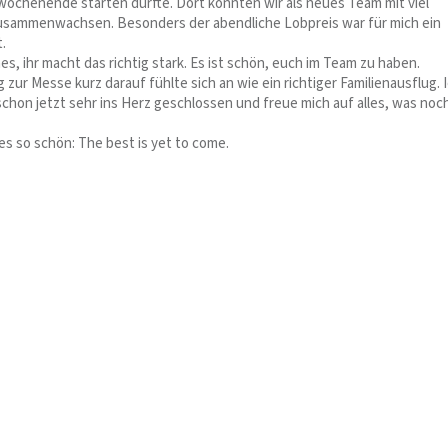
ochenende starten durfte. Dort konnten wir als neues Team mit viel
usammenwachsen. Besonders der abendliche Lobpreis war für mich ein
.
s, ihr macht das richtig stark. Es ist schön, euch im Team zu haben.
 zur Messe kurz darauf fühlte sich an wie ein richtiger Familienausflug. 
chon jetzt sehr ins Herz geschlossen und freue mich auf alles, was noc
es so schön: The best is yet to come.