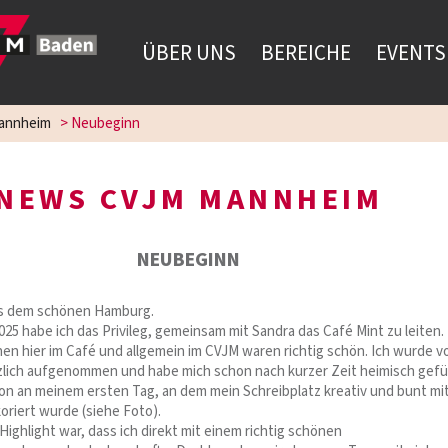
ÜBER UNS
BEREICHE
EVENTS
annheim
>
Neubeginn
NEWS CVJM MANNHEIM
NEUBEGINN
us dem schönen Hamburg.
025 habe ich das Privileg, gemeinsam mit Sandra das Café Mint zu leiten.
en hier im Café und allgemein im CVJM waren richtig schön. Ich wurde v
rzlich aufgenommen und habe mich schon nach kurzer Zeit heimisch gefü
n an meinem ersten Tag, an dem mein Schreibplatz kreativ und bunt mi
oriert wurde (siehe Foto).
ighlight war, dass ich direkt mit einem richtig schönen