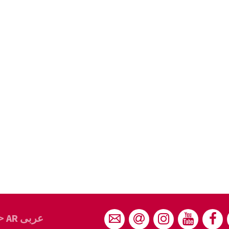
> AR عربى