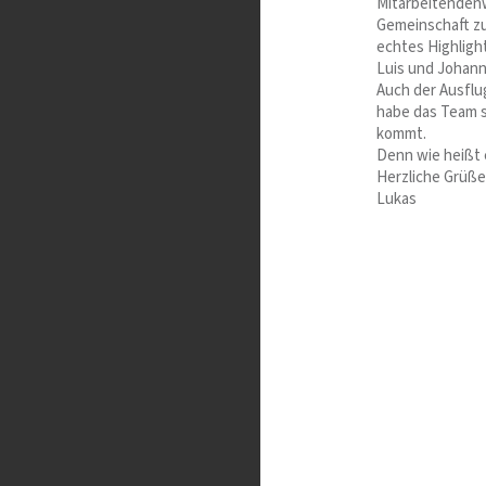
Mitarbeitendenw
Gemeinschaft z
echtes Highlight
Luis und Johanne
Auch der Ausflug
habe das Team s
kommt.
Denn wie heißt 
Herzliche Grüße
Lukas