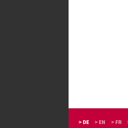
> DE
> EN
> FR