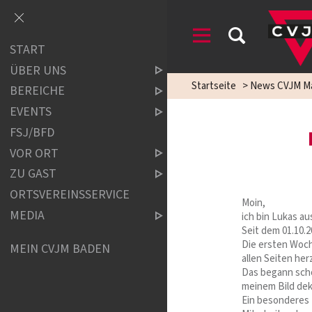
START
ÜBER UNS
Startseite
>
News CVJM M
BEREICHE
EVENTS
FSJ/BFD
VOR ORT
ZU GAST
ORTSVEREINSSERVICE
Moin,
MEDIA
ich bin Lukas a
Seit dem 01.10.2
Die ersten Woch
MEIN CVJM BADEN
allen Seiten he
Das begann scho
meinem Bild dek
Ein besonderes H