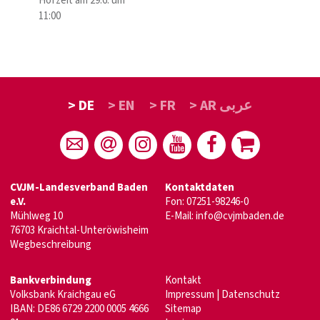
Hofzeit am 29.6. um
11:00
> DE
> EN
> FR
> AR عربى
CVJM-Landesverband Baden
Kontaktdaten
e.V.
Fon: 07251-98246-0
Mühlweg 10
E-Mail:
info@cvjmbaden.de
76703 Kraichtal-Unteröwisheim
Wegbeschreibung
Bankverbindung
Kontakt
Volksbank Kraichgau eG
Impressum
|
Datenschutz
IBAN: DE86 6729 2200 0005 4666
Sitemap