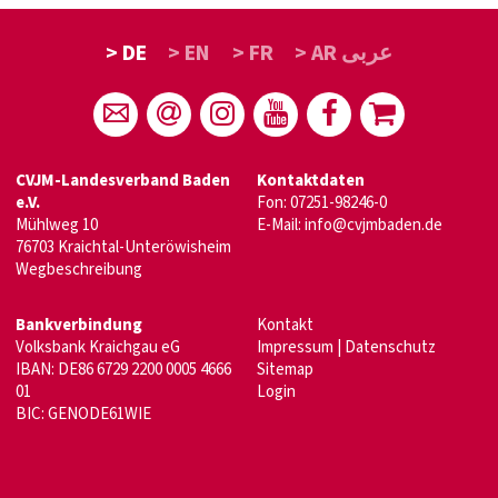
> DE
> EN
> FR
> AR عربى
CVJM-Landesverband Baden
Kontaktdaten
e.V.
Fon: 07251-98246-0
Mühlweg 10
E-Mail:
info@cvjmbaden.de
76703 Kraichtal-Unteröwisheim
Wegbeschreibung
Bankverbindung
Kontakt
Volksbank Kraichgau eG
Impressum
|
Datenschutz
IBAN: DE86 6729 2200 0005 4666
Sitemap
01
Login
BIC: GENODE61WIE