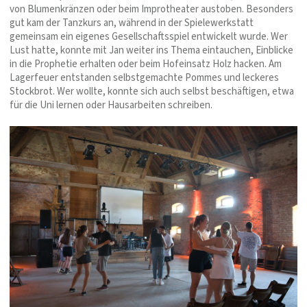
von Blumenkränzen oder beim Improtheater austoben. Besonders
gut kam der Tanzkurs an, während in der Spielewerkstatt
gemeinsam ein eigenes Gesellschaftsspiel entwickelt wurde. Wer
Lust hatte, konnte mit Jan weiter ins Thema eintauchen, Einblicke
in die Prophetie erhalten oder beim Hofeinsatz Holz hacken. Am
Lagerfeuer entstanden selbstgemachte Pommes und leckeres
Stockbrot. Wer wollte, konnte sich auch selbst beschäftigen, etwa
für die Uni lernen oder Hausarbeiten schreiben.