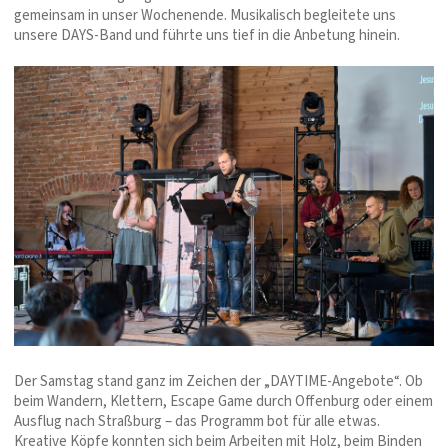
gemeinsam in unser Wochenende. Musikalisch begleitete uns
unsere DAYS-Band und führte uns tief in die Anbetung hinein.
Der Samstag stand ganz im Zeichen der „DAYTIME-Angebote“. Ob
beim Wandern, Klettern, Escape Game durch Offenburg oder einem
Ausflug nach Straßburg – das Programm bot für alle etwas.
Kreative Köpfe konnten sich beim Arbeiten mit Holz, beim Binden