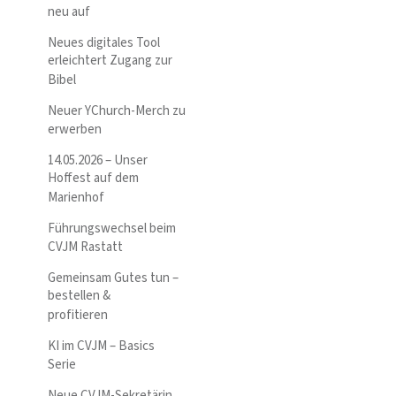
neu auf
Neues digitales Tool
erleichtert Zugang zur
Bibel
Neuer YChurch-Merch zu
erwerben
14.05.2026 – Unser
Hoffest auf dem
Marienhof
Führungswechsel beim
CVJM Rastatt
Gemeinsam Gutes tun –
bestellen &
profitieren
KI im CVJM – Basics
Serie
Neue CVJM-Sekretärin