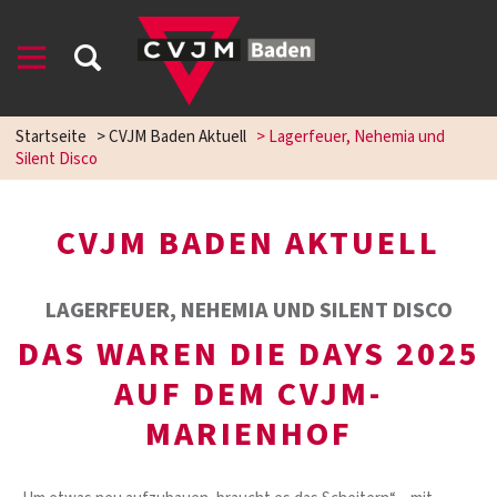
Startseite
>
CVJM Baden Aktuell
>
Lagerfeuer, Nehemia und
Silent Disco
CVJM BADEN AKTUELL
LAGERFEUER, NEHEMIA UND SILENT DISCO
DAS WAREN DIE DAYS 2025
AUF DEM CVJM-
MARIENHOF