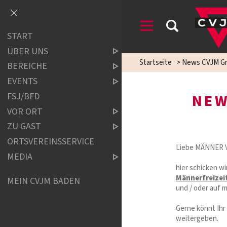
START
ÜBER UNS
Startseite
>
News CVJM Gr
BEREICHE
EVENTS
FSJ/BFD
NEW
VOR ORT
ZU GAST
ORTSVEREINSSERVICE
Liebe MÄNNER V
MEDIA
hier schicken w
Männerfreizei
MEIN CVJM BADEN
und / oder auf 
Gerne könnt Ihr
weitergeben.