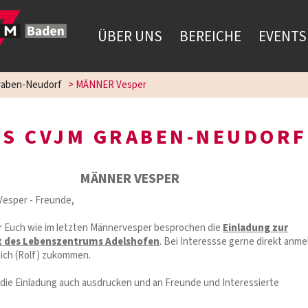
ÜBER UNS
BEREICHE
EVENTS
aben-Neudorf
>
MÄNNER Vesper
S CVJM GRABEN-NEUDORF
MÄNNER VESPER
esper - Freunde,
ir Euch wie im letzten Männervesper besprochen die
Einladung zur
t des Lebenszentrums Adelshofen
. Bei Interessse gerne direkt anm
mich (Rolf) zukommen.
 die Einladung auch ausdrucken und an Freunde und Interessierte