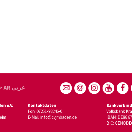
> AR عربى
n e.V.
Kontaktdaten
Bankverbin
Fon: 07251-98246-0
Volksbank Kr
heim
E-Mail:
info@cvjmbaden.de
IBAN: DE86 67
BIC: GENODE