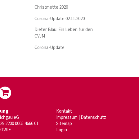
Christmette 2020
Corona-Update 02.11.2020
Dieter Blau: Ein Leben für den
CVJM
Corona-Update
dung
Kontakt
aichgau eG
Impressum
|
Datenschutz
29 2200 0005 4666 01
Sitemap
61WIE
Login