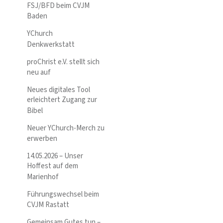
FSJ/BFD beim CVJM
Baden
YChurch
Denkwerkstatt
proChrist e.V. stellt sich
neu auf
Neues digitales Tool
erleichtert Zugang zur
Bibel
Neuer YChurch-Merch zu
erwerben
14.05.2026 – Unser
Hoffest auf dem
Marienhof
Führungswechsel beim
CVJM Rastatt
Gemeinsam Gutes tun –