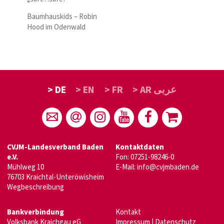
Baumhauskids – Robin
Hood im Odenwald
> DE
> EN
> FR
> AR عربى
CVJM-Landesverband Baden
Kontaktdaten
e.V.
Fon: 07251-98246-0
Mühlweg 10
E-Mail:
info@cvjmbaden.de
76703 Kraichtal-Unteröwisheim
Wegbeschreibung
Bankverbindung
Kontakt
Volksbank Kraichgau eG
Impressum
|
Datenschutz