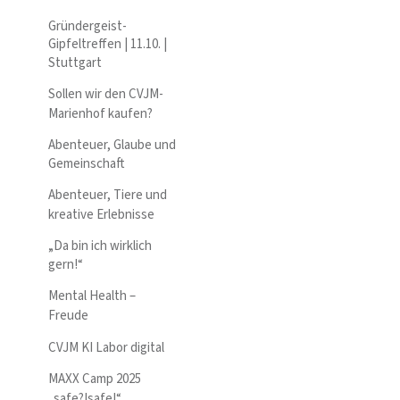
Gründergeist-
Gipfeltreffen | 11.10. |
Stuttgart
Sollen wir den CVJM-
Marienhof kaufen?
Abenteuer, Glaube und
Gemeinschaft
Abenteuer, Tiere und
kreative Erlebnisse
„Da bin ich wirklich
gern!“
Mental Health –
Freude
CVJM KI Labor digital
MAXX Camp 2025
„safe?!safe!“