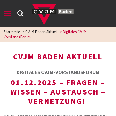
Startseite
>
CVJM Baden Aktuell
>
Digitales CVJM-
VorstandsForum
CVJM BADEN AKTUELL
DIGITALES CVJM-VORSTANDSFORUM
01.12.2025 – FRAGEN –
WISSEN – AUSTAUSCH –
VERNETZUNG!