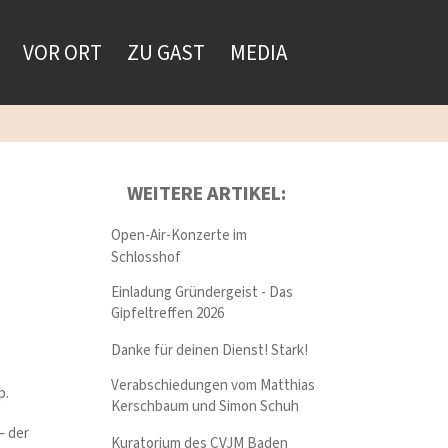
VOR ORT
ZU GAST
MEDIA
WEITERE ARTIKEL:
Open-Air-Konzerte im
Schlosshof
Einladung Gründergeist - Das
Gipfeltreffen 2026
Danke für deinen Dienst! Stark!
Verabschiedungen vom Matthias
p.
Kerschbaum und Simon Schuh
– der
Kuratorium des CVJM Baden