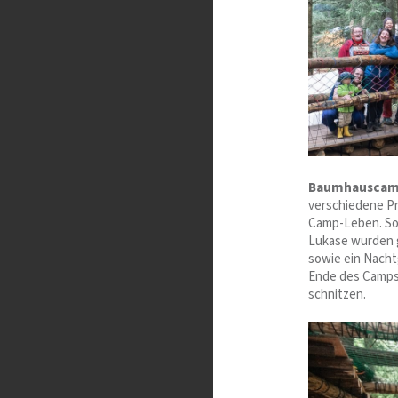
Baumhauscamp
verschiedene P
Camp-Leben. So g
Lukase wurden ge
sowie ein Nacht
Ende des Camps.
schnitzen.