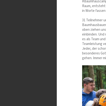
#BaumhauscampFa
Raum, entsteht 
in Worte fassen
31 Teilnehmer u
Baumhausbauen 
oben ziehen un
einbinden. Und 
es als Team und
Teamleistung ver
Jeder, der scho
besonderes Gott
gehen. Immer mit