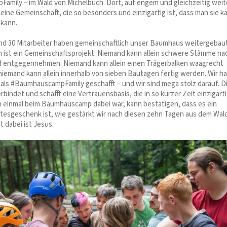
mily – im Wald von Michelbuch. Dort, auf engem und gleichzeitig wei
eine Gemeinschaft, die so besonders und einzigartig ist, dass man sie 
 kann.
nd 30 Mitarbeiter haben gemeinschaftlich unser Baumhaus weitergebaut
ist ein Gemeinschaftsprojekt: Niemand kann allein schwere Stämme na
d entgegennehmen. Niemand kann allein einen Trägerbalken waagrecht
niemand kann allein innerhalb von sieben Bautagen fertig werden. Wir h
 als #BaumhauscampFamily geschafft – und wir sind mega stolz darauf. D
bindet und schafft eine Vertrauensbasis, die in so kurzer Zeit einzigartig
n einmal beim Baumhauscamp dabei war, kann bestätigen, dass es ein
esgeschenk ist, wie gestärkt wir nach diesen zehn Tagen aus dem Wal
 dabei ist Jesus.