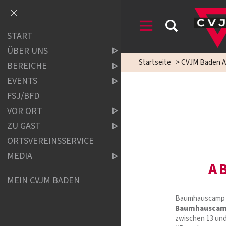
START
ÜBER UNS
Startseite
>
CVJM Baden A
BEREICHE
EVENTS
FSJ/BFD
VOR ORT
ZU GAST
ORTSVEREINSSERVICE
MEDIA
A
MEIN CVJM BADEN
Baumhauscamp – 
Baumhauscamp
zwischen 13 und