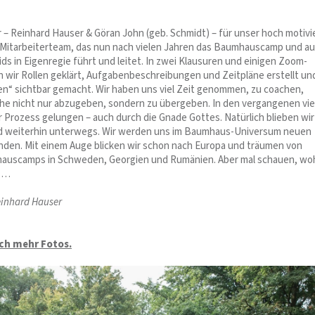
r – Reinhard Hauser & Göran John (geb. Schmidt) – für unser hoch motivi
Mitarbeiterteam, das nun nach vielen Jahren das Baumhauscamp und a
s in Eigenregie führt und leitet. In zwei Klausuren und einigen Zoom-
 wir Rollen geklärt, Aufgabenbeschreibungen und Zeitpläne erstellt un
sen“ sichtbar gemacht. Wir haben uns viel Zeit genommen, zu coachen,
e nicht nur abzugeben, sondern zu übergeben. In den vergangenen vie
r Prozess gelungen – auch durch die Gnade Gottes. Natürlich blieben wir
d weiterhin unterwegs. Wir werden uns im Baumhaus-Universum neuen
en. Mit einem Auge blicken wir schon nach Europa und träumen von
auscamps in Schweden, Georgien und Rumänien. Aber mal schauen, wo
t …
einhard Hauser
och mehr Fotos.