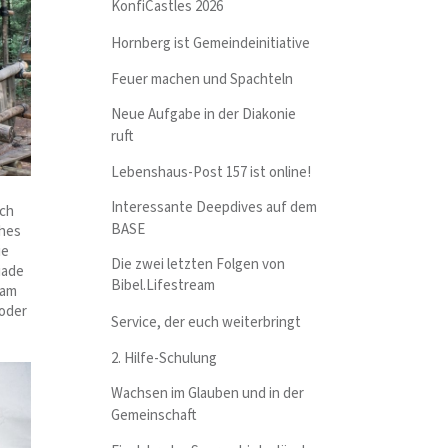
KonfiCastles 2026
Hornberg ist Gemeindeinitiative
Feuer machen und Spachteln
Neue Aufgabe in der Diakonie
ruft
Lebenshaus-Post 157 ist online!
Interessante Deepdives auf dem
rch
BASE
ches
ie
Die zwei letzten Folgen von
iade
Bibel.Lifestream
 am
 oder
Service, der euch weiterbringt
2. Hilfe-Schulung
Wachsen im Glauben und in der
Gemeinschaft