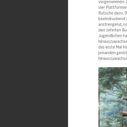
vorgenommen: Z
vier Plattformen
Rutsche dazu. D
beeindruckend zu
anstrengend, na
den zehnten Bun
Jugendlichen ha
hinauszuwachsen
das erste Mal H
jemanden gesic
hinauszuwachse