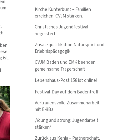
tem
kaum
Kirche Kunterbunt – Familien
erreichen. CVJM stärken.
.
Christliches Jugendfestival
ch
begeistert
Zusatzqualifikation Natursport-und
aben
Erlebnispädagogik
iese
 ist.
CVJM Baden und EMK beenden
gemeinsame Trägerschaft
d
Lebenshaus-Post 158 ist online!
Festival-Day auf dem Badentreff
Vertrauensvolle Zusammenarbeit
mit EKiBa
„Young and strong: Jugendarbeit
stärken“
Zurück aus Kenia – Partnerschaft,