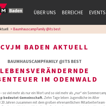
ÜBER UNS
BEREICHE
EVENTS
ktuell
>
BaumhauscampFamily @its best
CVJM BADEN AKTUELL
BAUMHAUSCAMPFAMILY @ITS BEST
LEBENSVERÄNDERNDE
BENTEUER IM ODENWALD
so viel mehr als nur ein Wort und so viel mehr als „nur“ ein Sommercam
 bedeutet Gemeinschaft.
Zehn Tage leben Jugendliche im Alter
 20 Jahren zusammen mit dem großen ehrenamtlichen Mitarbeiterteam 