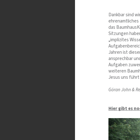
Dankbar sind wi
ehrenamtliches 
das BaumhausKid
Sitzungen haben
„implizites Wis
Aufgabenbereich
Jahren ist diese
ansprechbar un
Aufgaben zuwend
weiteren Baumh
Jesus uns führ
Göran John & R
Hier gibt es n