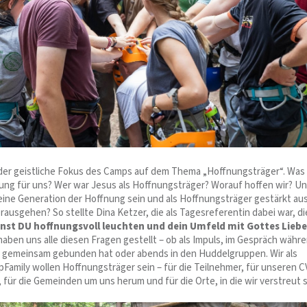
 der geistliche Fokus des Camps auf dem Thema „Hoffnungsträger“. Was
ng für uns? Wer war Jesus als Hoffnungsträger? Worauf hoffen wir? U
eine Generation der Hoffnung sein und als Hoffnungsträger gestärkt au
ausgehen? So stellte Dina Ketzer, die als Tagesreferentin dabei war, di
nst DU hoffnungsvoll leuchten und dein Umfeld mit Gottes Liebe
haben uns alle diesen Fragen gestellt – ob als Impuls, im Gespräch währ
 gemeinsam gebunden hat oder abends in den Huddelgruppen. Wir als
mily wollen Hoffnungsträger sein – für die Teilnehmer, für unseren 
ür die Gemeinden um uns herum und für die Orte, in die wir verstreut s