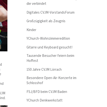
die verbindet
Digitales CVJM-VorstandsForum
Großzügigkeit als Zeugnis
Kinder
YChurch-Wohnzimmeredition
Gitarre und Keyboard gesucht!
Tausende Besucher feiern beim
Hoffest
nd
s
150 Jahre CVJM Lörrach
e
Besondere Open-Air-Konzerte im
Schlosshof
end
FSJ/BFD beim CVJM Baden
CVJM
ind.
YChurch Denkwerkstatt