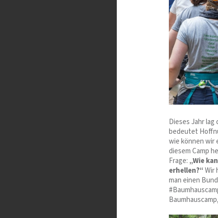
Dieses Jahr lag
bedeutet Hoffnu
wie können wir 
diesem Camp her
Frage:
„Wie kan
erhellen?“
Wir 
man einen Bund
#BaumhauscampFa
Baumhauscamp, f