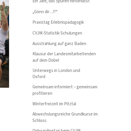
Ein Jahr, das Spuren hinterlässt
„Gönn dir ...!?“
Praxistag Erlebnispädagogik
CVJM-Statistik-Schulungen
Ausstrahlung auf ganz Baden
Klausur der Landesmitarbeitenden
auf dem Dobel
Unterwegs in London und
Oxford
Gemeinsam informiert – gemeinsam
profitieren
Winterfreizeit im Pitztal
Abwechslungsreiche Grundkurse im
Schloss
Onboardingtag beim CVJM