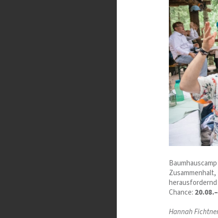
Baumhauscamp is
Zusammenhalt, F
herausfordernd 
Chance:
20.08.
Hannah Fichtne