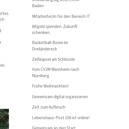
Baden
ertes
Mitarbeiter/in für den Bereich IT
uch
Altgold spenden. Zukunft
d
schenken.
r
Basketball-Boom im
Dreiländereck
Zeitkapsel am Schlössle
hin
Vom CVJM Mannheim nach
Nürnberg
Frohe Weihnachten!
Gemeinsam digital organisieren
Zeit zum Aufbruch
Lebenshaus-Post 156 ist online!
Gemeinsam an den Start