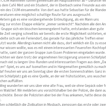
m CVJM Mannheim fuhren gemeinsam am Hauptbahnhof ab – Darunter ei
s dem Café Mint und ein Student, der in Eberbach seine Freunde aus ei
ein des CVJM einsammelte. Von dort aus hatte Sebastian für die Wande
eraturen eine möglichst schattige Route für uns ausgesucht.
Metern gab es eine vorübergehende Entmutigung, als ein Mann uns
eg zur ersten Etappe erklärte: „immer senkrecht“. Nachdem alle den An
e Gruppe sich ein bisschen kennengelernt hatte, entstanden aber gute
e Zeit verging schnell bis wir bereits die erste Möglichkeit sichteten, ei
delte sich um ein Feriendorf, das gerade für das jährliche Treffen einer
tzt wurde. Allerdings kamen nicht alle dazu, dort wirklich ein Eis zu ess
e nur wissen wollte, was es mit einem interessanten Feuerofen-Kochtop
h hatte, samt der ganzen Gruppe zum Essen Probieren eingeladen wurde.
ichten wir dann trotz der angenehmen Verzögerung unseren Schlafpla
nach viel zu langen Uno-Runden und interessanten Fragen aus dem „Da
agen“-Spiel, es uns auf Isomatten und in Hängematten gemütlich zu mac
laf freuten wir uns am Sonntag über die ersten Sonnenstrahlen. Ganz in
m Schlafplatz gab es eine Quelle, an der wir frühstückten, uns wusche
chen auffüllten.
Weg wunderten wir uns über eine alte Frau, weil sie ohne Gepäck oder 
 Wald lief. Wir meldeten uns vorsichtshalber bei der Polizei, die dann a
schickte. Bevor die Polizisten aber bei der Frau ankamen, hatte diese d
t.
ten schließlich die Zivilisation in Mosbach, genossen das erste oder zwe