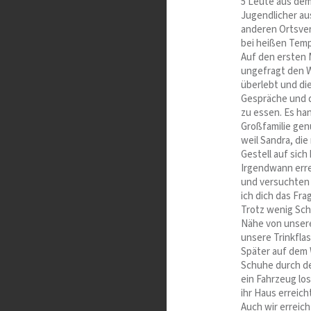
5 Leute aus de
Jugendlicher au
anderen Ortsver
bei heißen Temp
Auf den ersten 
ungefragt den W
überlebt und di
Gespräche und di
zu essen. Es han
Großfamilie genu
weil Sandra, di
Gestell auf sic
Irgendwann erre
und versuchten 
ich dich das Fr
Trotz wenig Sch
Nähe von unsere
unsere Trinkflas
Später auf dem 
Schuhe durch den
ein Fahrzeug los
ihr Haus erreich
Auch wir erreich