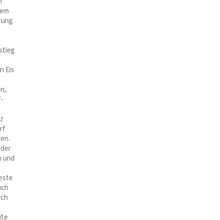
n
nem
rung
stieg
n Eis
en,
f-
tz
rf
hen.
 der
n und
feste
uch
och
ite