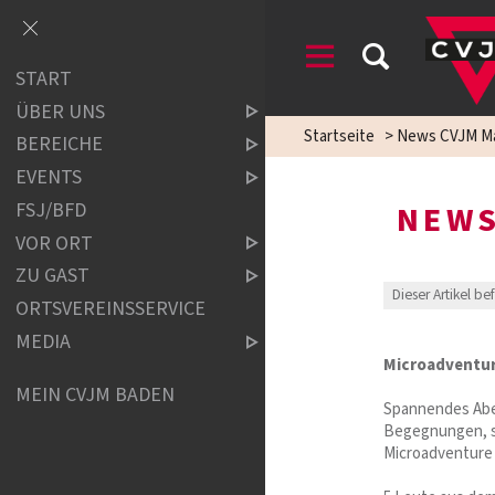
START
ÜBER UNS
Startseite
>
News CVJM M
BEREICHE
EVENTS
FSJ/BFD
NEWS
VOR ORT
ZU GAST
Dieser Artikel be
ORTSVEREINSSERVICE
MEDIA
Microadventur
MEIN CVJM BADEN
Spannendes Aben
Begegnungen, s
Microadventure 