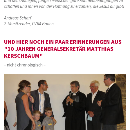
und dein Anliegen, jungen Menschen gute Rahmenbedingungen zu
schaffen und ihnen von der Hoffnung zu erzählen, die Jesus dir gibt!
Andreas Scharf
2. Vorsitzender, CVJM Baden
UND HIER NOCH EIN PAAR ERINNERUNGEN AUS
"10 JAHREN GENERALSEKRETÄR MATTHIAS
KERSCHBAUM"
– nicht chronologisch –