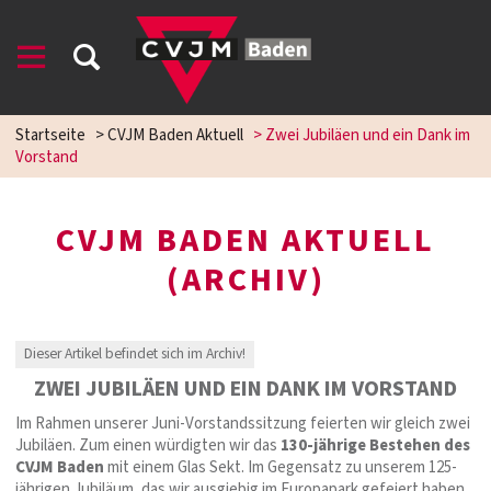
Startseite
>
CVJM Baden Aktuell
>
Zwei Jubiläen und ein Dank im
Vorstand
CVJM BADEN AKTUELL
(ARCHIV)
Dieser Artikel befindet sich im Archiv!
ZWEI JUBILÄEN UND EIN DANK IM VORSTAND
Im Rahmen unserer Juni-Vorstandssitzung feierten wir gleich zwei
Jubiläen. Zum einen würdigten wir das
130-jährige Bestehen des
CVJM Baden
mit einem Glas Sekt. Im Gegensatz zu unserem 125-
jährigen Jubiläum, das wir ausgiebig im Europapark gefeiert haben,