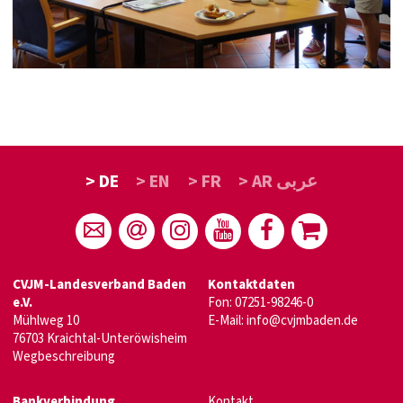
> DE
> EN
> FR
> AR عربى
CVJM-Landesverband Baden
Kontaktdaten
e.V.
Fon: 07251-98246-0
Mühlweg 10
E-Mail:
info@cvjmbaden.de
76703 Kraichtal-Unteröwisheim
Wegbeschreibung
Bankverbindung
Kontakt