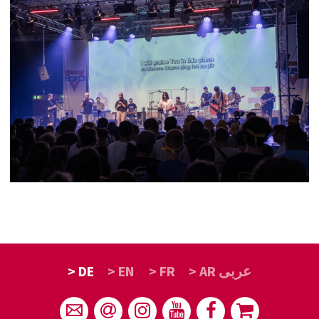
> DE
> EN
> FR
> AR عربى