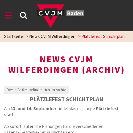
Startseite
>
News CVJM Wilferdingen
>
Plätzlefest Schichtplan
NEWS CVJM
WILFERDINGEN (ARCHIV)
Dieser Artikel befindet sich im Archiv!
PLÄTZLEFEST SCHICHTPLAN
Am
13. und 14. September
findet das disjährige
Plätzlefest
statt.
Ab sofort laufen die Planungen für die verschiedenen
Essens-/Getränke-/Spülschichten etc.