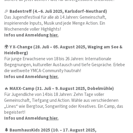
🎉
Badentreff (4.–6. Juli 2025, Karlsdorf-Neuthard)
Das Jugendfestival für alle ab 14 Jahren: Gemeinschaft,
inspirierende Inputs, Musik und jede Menge Action. Ein
Wochenende voller Highlights!
Infos und Anmeldung
hier.
🌍
Y X-Change (28. Juli – 05. August 2025, Waging am See &
Heidelberg)
Für junge Erwachsene von 18 bis 26 Jahren: Internationale
Begegnungen, kultureller Austausch und tiefe Gespräche. Erlebe
die weltweite YMCA-Community hautnah!
Infos und Anmeldung
hier.
🔥
MAXX-Camp (31. Juli – 9. August 2025, Dobelmühle)
Für Jugendliche von 14 bis 18 Jahren: Zehn Tage voller
Gemeinschaft, Tiefgang und Action. Wähle aus verschiedenen
„Lines“ wie Bergtour, Songwriting oder Kreatives. Ein Camp, das
begeistert!
Infos und Anmeldung
hier.
🌲 BaumhausKids 2025 (10. – 17. August 2025,