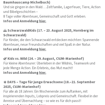
Baumhauscamp Michelbuch)
Und sie gingen in den Wald… Zeltfamilie, Lagerfeuer, Tiere, Action
und Bibelgeschichten –
8 Tage voller Abenteuer, Gemeinschaft und Gott erleben.
Infos und Anmeldung
hier.
🌄
SchwarzwaldKids (17. – 23. August 2025, Hornberg im
Schwarzwald)
Für Kinder, die den Schwarzwald entdecken möchten: Spannende
Abenteuer, neue Freundschaften und viel Spaß in der Natur.
Infos und Anmeldung
hier.
🌿 Kids vs. Wild (24. – 29. August, CVJM-Marienhof)
Für kleine Abenteurer: Überleben in der Wildnis, Teamwork und
jede Menge Action. Ein Erlebnis, das Mut macht!
Infos und Anmeldung
hier.
☀️ DAYS – Tage für junge Erwachsene (18.–21. September
2025, CVJM-Marienhof)
Für alle ab 18 Jahren: Ein Wochenende zum Auftanken, mit
inspirierenden Inputs, Lobpreis und Gemeinschaft. Flexibel in der
Anreise und Übernachtung – so wie es für dich passt!