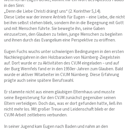
in den Sinn:
„Denn die Liebe Christi drängt uns“ (2. Korinther 5,14).
Diese Liebe war der innere Antrieb für Eugen – eine Liebe, die nicht
bei ihm selbst stehen blieb, sondern ihn in die Begegnung mit Gott
und mit Menschen führte. Sie bewegte ihn, seine Gaben
einzusetzen, den Glauben zu teilen, junge Menschen zu begleiten
und ihnen durch das Evangelium eine Perspektive zu eröffnen.
Eugen Fuchs wuchs unter schwierigen Bedingungen in den ersten
Nachkriegsjahren in den Holzbaracken von Nürnberg-Ziegelstein
auf. Dort wurde er zu Aktivitäten des CVJM eingeladen – und auf
der Burg Wernfels fand er in den 1950er-Jahren zum Glauben. Bald
wurde er aktiver Mitarbeiter im CVJM Nürnberg. Diese Erfahrung
prägte auch seine spätere Berufswahl.
Er stammte nicht aus einem gläubigen Elternhaus und musste
seine Begeisterung für den CVJM zunächst gegenüber seinen
Eltern verteidigen. Doch das, was er dort gefunden hatte, ließ ihn
nicht mehr los. Mit großer Treue und Leidenschaft blieb er der
CVJM-Arbeit zeitlebens verbunden.
In seiner Jugend kam Eugen nach Baden und nahm an den