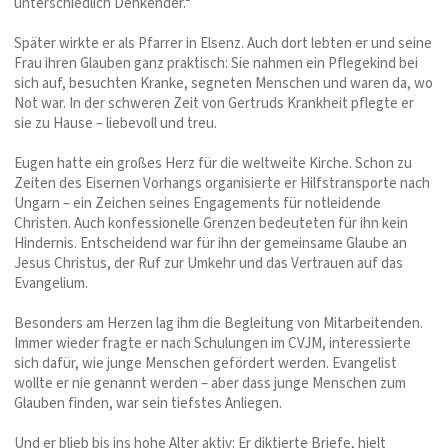
unterschiedlich Denkender.“
Später wirkte er als Pfarrer in Elsenz. Auch dort lebten er und seine
Frau ihren Glauben ganz praktisch: Sie nahmen ein Pflegekind bei
sich auf, besuchten Kranke, segneten Menschen und waren da, wo
Not war. In der schweren Zeit von Gertruds Krankheit pflegte er
sie zu Hause – liebevoll und treu.
Eugen hatte ein großes Herz für die weltweite Kirche. Schon zu
Zeiten des Eisernen Vorhangs organisierte er Hilfstransporte nach
Ungarn – ein Zeichen seines Engagements für notleidende
Christen. Auch konfessionelle Grenzen bedeuteten für ihn kein
Hindernis. Entscheidend war für ihn der gemeinsame Glaube an
Jesus Christus, der Ruf zur Umkehr und das Vertrauen auf das
Evangelium.
Besonders am Herzen lag ihm die Begleitung von Mitarbeitenden.
Immer wieder fragte er nach Schulungen im CVJM, interessierte
sich dafür, wie junge Menschen gefördert werden. Evangelist
wollte er nie genannt werden – aber dass junge Menschen zum
Glauben finden, war sein tiefstes Anliegen.
Und er blieb bis ins hohe Alter aktiv: Er diktierte Briefe, hielt