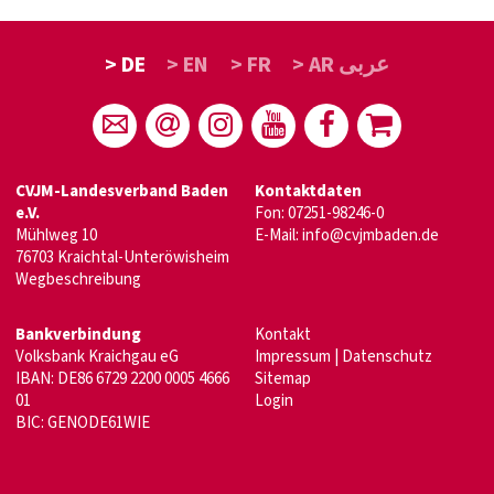
> DE
> EN
> FR
> AR عربى
CVJM-Landesverband Baden
Kontaktdaten
e.V.
Fon: 07251-98246-0
Mühlweg 10
E-Mail:
info@cvjmbaden.de
76703 Kraichtal-Unteröwisheim
Wegbeschreibung
Bankverbindung
Kontakt
Volksbank Kraichgau eG
Impressum
|
Datenschutz
IBAN: DE86 6729 2200 0005 4666
Sitemap
01
Login
BIC: GENODE61WIE