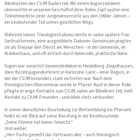
Bibelrüsten des CVJM Baden teil. Mit einem Augenzwinkern
überreichte er unserem Geschäftsführer Robin Zapf später eine
Teilnehmerliste einer Jungmännerrüste aus den 1960er-Jahren –
ein bedeutender Teil seines geistlichen Wegs.
Während seines Theologiestudiums lernte er seine spätere Frau
Gertrud kennen, eine ausgebildete Diakonin. Gemeinsam prägten
sie als Ehepaar den Dienst am Menschen – in der Gemeinde, im
Krankenhaus, und oft einfach durch liebevolle, praktische Nähe.
Eugen war zunächst Gemeindediakon in Heidelberg-Ziegelhausen,
dann Bezirksjugendreferent in Karlsruhe-Land – einer Region, in
der der CVJM besonders stark vertreten war. Nach dem
theologischen Oberseminar wurde er Pfarrer. Auch in dieser Rolle
pflegte er enge Kontakte zum CVJM, nahm am Bibelkreis teil, hielt
Kontakt zu CVJM-Freunden – und blieb stets verbunden.
In seiner dienstlichen Beurteilung zur Weiterbildung ins Pfarramt
heißt es mit Blick auf seine Berufung in die Bezirkssynode:
„Seine Stimme hat immer Gewicht.“
Und weiter:
„Herr Fuchs genießt das Vertrauen aller – auch theologisch