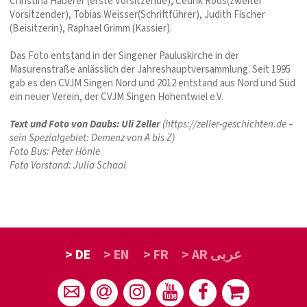
Christina Haberer (erste Vorsitzende), Cedrik Roos(zweiter
Vorsitzender), Tobias Weisser(Schriftführer), Judith Fischer
(Beisitzerin), Raphael Grimm (Kassier).
Das Foto entstand in der Singener Pauluskirche in der
Masurenstraße anlässlich der Jahreshauptversammlung. Seit 1995
gab es den CVJM Singen Nord und 2012 entstand aus Nord und Süd
ein neuer Verein, der CVJM Singen Hohentwiel e.V.
Text und Foto von Daubs: Uli Zeller
(https://zeller-geschichten.de –
sein Spezialgebiet: Demenz von A bis Z)
Foto Bus: Peter Hönle
Foto Vorstand: Julia Schaal
> DE
> EN
> FR
> AR عربى