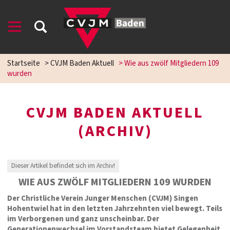
Startseite
>
CVJM Baden Aktuell
>
Wie aus zwölf Mitgliedern 109
wurden
CVJM BADEN AKTUELL
(ARCHIV)
Dieser Artikel befindet sich im Archiv!
WIE AUS ZWÖLF MITGLIEDERN 109 WURDEN
Der Christliche Verein Junger Menschen (CVJM) Singen
Hohentwiel hat in den letzten Jahrzehnten viel bewegt. Teils
im Verborgenen und ganz unscheinbar. Der
Generationenwechsel im Vorstandsteam bietet Gelegenheit