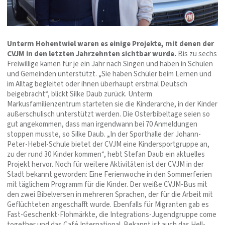
Unterm Hohentwiel waren es einige Projekte, mit denen der
CVJM in den letzten Jahrzehnten sichtbar wurde.
Bis zu sechs
Freiwillige kamen für je ein Jahr nach Singen und haben in Schulen
und Gemeinden unterstützt. „Sie haben Schüler beim Lernen und
im Alltag begleitet oder ihnen überhaupt erstmal Deutsch
beigebracht“, blickt Silke Daub zurück. Unterm
Markusfamilienzentrum starteten sie die Kinderarche, in der Kinder
außerschulisch unterstützt werden. Die Osterbibeltage seien so
gut angekommen, dass man irgendwann bei 70 Anmeldungen
stoppen musste, so Silke Daub. „In der Sporthalle der Johann-
Peter-Hebel-Schule bietet der CVJM eine Kindersportgruppe an,
zu der rund 30 Kinder kommen“, hebt Stefan Daub ein aktuelles
Projekt hervor. Noch für weitere Aktivitäten ist der CVJM in der
Stadt bekannt geworden: Eine Ferienwoche in den Sommerferien
mit täglichem Programm für die Kinder. Der weiße CVJM-Bus mit
den zwei Bibelversen in mehreren Sprachen, der für die Arbeit mit
Geflüchteten angeschafft wurde. Ebenfalls für Migranten gab es
Fast-Geschenkt-Flohmärkte, die Integrations-Jugendgruppe come
together und das Café International. Bekannt ist auch das Hell-