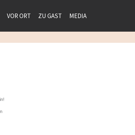
VOR ORT
ZU GAST
MEDIA
in!
en