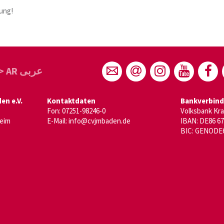
dung!
> AR عربى
n e.V.
Kontaktdaten
Bankverbin
Fon: 07251-98246-0
Volksbank Kr
heim
E-Mail:
info@cvjmbaden.de
IBAN: DE86 67
BIC: GENODE