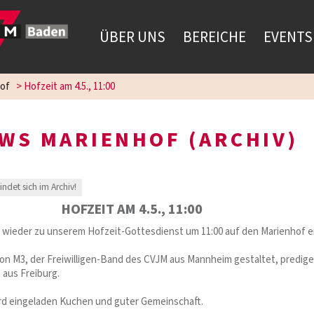
ÜBER UNS
BEREICHE
EVENTS
of
>
Hofzeit am 4.5., 11:00
WS MARIENHOF (ARCHIV)
findet sich im Archiv!
HOFZEIT AM 4.5., 11:00
ir wieder zu unserem Hofzeit-Gottesdienst um 11:00 auf den Marienhof e
von M3, der Freiwilligen-Band des CVJM aus Mannheim gestaltet, predig
 aus Freiburg.
rd eingeladen Kuchen und guter Gemeinschaft.