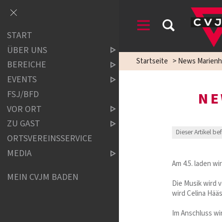
START
ÜBER UNS
Startseite
>
News Marienh
BEREICHE
EVENTS
FSJ/BFD
NE
VOR ORT
ZU GAST
Dieser Artikel be
ORTSVEREINSSERVICE
MEDIA
Am 4.5. laden w
MEIN CVJM BADEN
Die Musik wird 
wird Celina Hääs
Im Anschluss wi