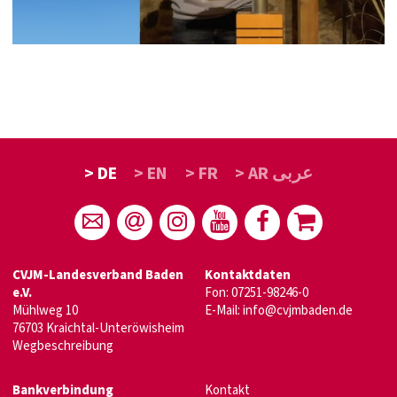
> DE
> EN
> FR
> AR عربى
CVJM-Landesverband Baden
Kontaktdaten
e.V.
Fon: 07251-98246-0
Mühlweg 10
E-Mail:
info@cvjmbaden.de
76703 Kraichtal-Unteröwisheim
Wegbeschreibung
Bankverbindung
Kontakt