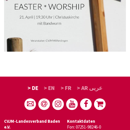
> DE
> EN
> FR
> AR عربى
CVJM-Landesverband Baden
Kontaktdaten
e.V.
Fon: 07251-98246-0