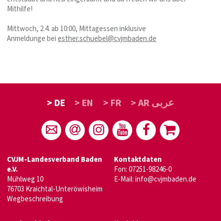
Mithilfe!
Mittwoch, 2.4. ab 10:00, Mittagessen inklusive
Anmeldunge bei
esther.schuebel@cvjmbaden.de
> DE
> EN
> FR
> AR عربى
CVJM-Landesverband Baden
Kontaktdaten
e.V.
Fon: 07251-98246-0
Mühlweg 10
E-Mail:
info@cvjmbaden.de
76703 Kraichtal-Unteröwisheim
Wegbeschreibung