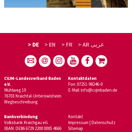
> DE
> EN
> FR
> AR عربى
CVJM-Landesverband Baden
Kontaktdaten
e.V.
Fon: 07251-98246-0
Mühlweg 10
E-Mail:
info@cvjmbaden.de
76703 Kraichtal-Unteröwisheim
Wegbeschreibung
Bankverbindung
Kontakt
Volksbank Kraichgau eG
Impressum
|
Datenschutz
IBAN: DE86 6729 2200 0005 4666
Sitemap