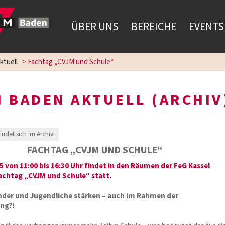
ÜBER UNS
BEREICHE
EVENTS
ktuell
>
Fachtag „CVJM und Schule“
 BADEN AKTUELL (ARCHIV
findet sich im Archiv!
FACHTAG „CVJM UND SCHULE“
5 von 11:00 bis 16:30 Uhr findet in den Räumen der FeG Kassel
achtag „CVJM und Schule“ statt.
inder und Jugendliche stärken – auch im Rahmen der
ng?!