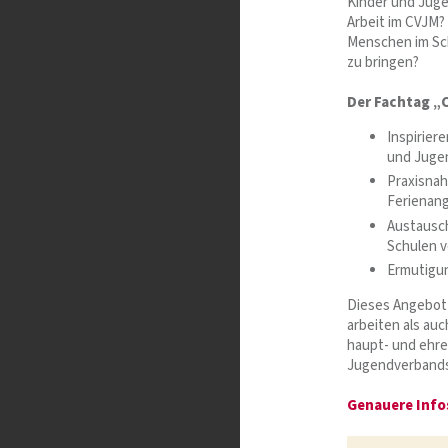
Kinder und Juge
Arbeit im CVJM?
Menschen im Sch
zu bringen?
Der Fachtag „C
Inspiriere
und Jugen
Praxisnah
Ferienan
Austausch
Schulen v
Ermutigun
Dieses Angebot 
arbeiten als au
haupt- und ehre
Jugendverbands
Genauere Inf