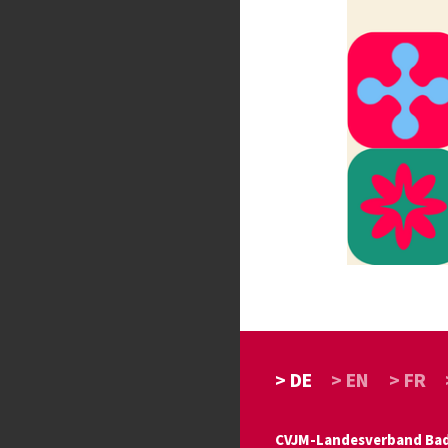
> DE
> EN
> FR
CVJM-Landesverband Bade