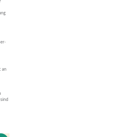
e
ung
der-
t an
n
 sind