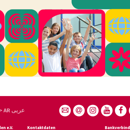
> AR عربى
n e.V.
Kontaktdaten
Bankverbin