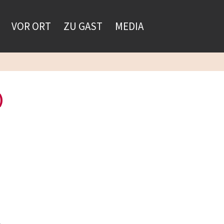
VOR ORT
ZU GAST
MEDIA
)