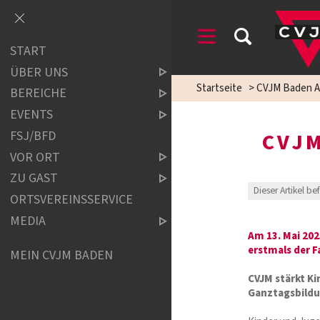
START
ÜBER UNS
Startseite
>
CVJM Baden A
BEREICHE
EVENTS
FSJ/BFD
CVJM
VOR ORT
ZU GAST
Dieser Artikel be
ORTSVEREINSSERVICE
MEDIA
Am 13. Mai 202
erstmals der F
MEIN CVJM BADEN
CVJM stärkt K
Ganztagsbildu