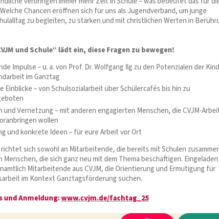
ndliche verbringen immer mehr Zeit in Schule – was bedeutet das für di
 Welche Chancen eröffnen sich für uns als Jugendverband, um junge
ulalltag zu begleiten, zu stärken und mit christlichen Werten in Berühr
VJM und Schule“ lädt ein, diese Fragen zu bewegen!
nde Impulse – u. a. von Prof. Dr. Wolfgang Ilg zu den Potenzialen der Kin
darbeit im Ganztag
e Einblicke – von Schulsozialarbeit über Schülercafés bis hin zu
geboten
 und Vernetzung – mit anderen engagierten Menschen, die CVJM-Arbei
oranbringen wollen
g und konkrete Ideen – für eure Arbeit vor Ort
richtet sich sowohl an Mitarbeitende, die bereits mit Schulen zusamme
ch Menschen, die sich ganz neu mit dem Thema beschäftigen. Eingeladen
namtlich Mitarbeitende aus CVJM, die Orientierung und Ermutigung für
arbeit im Kontext Ganztagsförderung suchen.
os und Anmeldung:
www.cvjm.de/fachtag_25