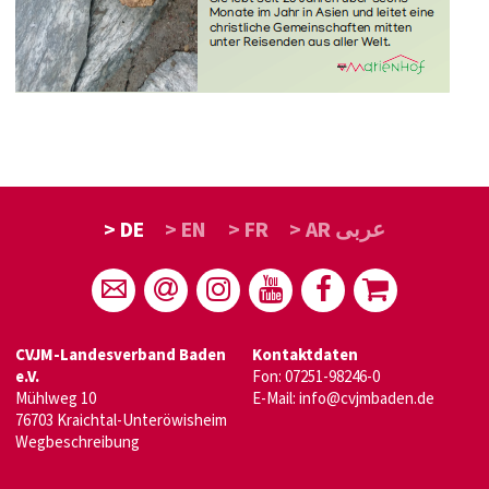
> DE
> EN
> FR
> AR عربى
CVJM-Landesverband Baden
Kontaktdaten
e.V.
Fon: 07251-98246-0
Mühlweg 10
E-Mail:
info@cvjmbaden.de
76703 Kraichtal-Unteröwisheim
Wegbeschreibung