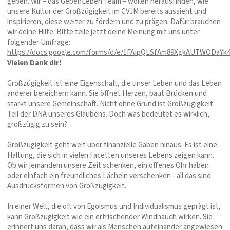
geben. Wir – das GebenLeben Team – wollen herausfinden, wie
unsere Kultur der Großzügigkeit im CVJM bereits aussieht und
inspirieren, diese weiter zu fördern und zu prägen. Dafür brauchen
wir deine Hilfe. Bitte teile jetzt deine Meinung mit uns unter
folgender Umfrage:
https://docs.google.com/forms/d/e/1FAIpQLSfAm89XgkAUTWODaY
Vielen Dank dir!
Großzügigkeit ist eine Eigenschaft, die unser Leben und das Leben
anderer bereichern kann. Sie öffnet Herzen, baut Brücken und
stärkt unsere Gemeinschaft. Nicht ohne Grund ist Großzügigkeit
Teil der DNA unseres Glaubens. Doch was bedeutet es wirklich,
großzügig zu sein?
Großzügigkeit geht weit über finanzielle Gaben hinaus. Es ist eine
Haltung, die sich in vielen Facetten unseres Lebens zeigen kann.
Ob wir jemandem unsere Zeit schenken, ein offenes Ohr haben
oder einfach ein freundliches Lächeln verschenken - all das sind
Ausdrucksformen von Großzügigkeit.
In einer Welt, die oft von Egoismus und Individualismus geprägt ist,
kann Großzügigkeit wie ein erfrischender Windhauch wirken. Sie
erinnert uns daran, dass wir als Menschen aufeinander angewiesen