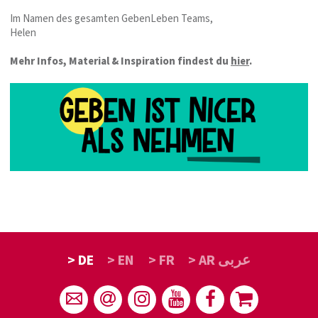
Im Namen des gesamten GebenLeben Teams,
Helen
Mehr Infos, Material & Inspiration findest du
hier
.
> DE
> EN
> FR
> AR عربى