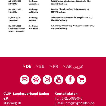
> DE
> EN
> FR
> AR عربى
CVJM-Landesverband Baden
Kontaktdaten
e.V.
Fon: 07251-98246-0
Mühlweg 10
E-Mail:
info@cvjmbaden.de