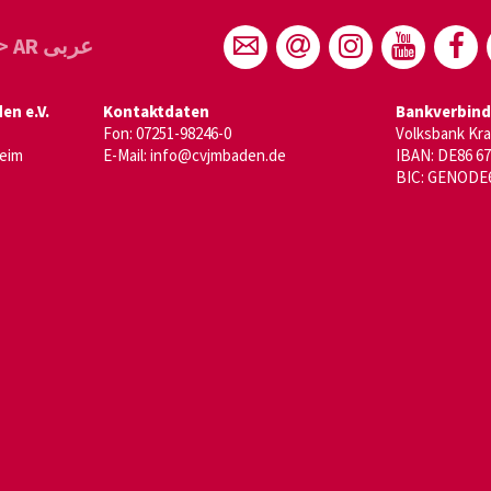
> AR عربى
n e.V.
Kontaktdaten
Bankverbin
Fon: 07251-98246-0
Volksbank Kr
heim
E-Mail:
info@cvjmbaden.de
IBAN: DE86 67
BIC: GENODE