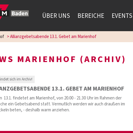
ÜBER UNS
BEREICHE
EVENTS
of
>
Allianzgebetsabende 13.1. Gebet am Marienhof
WS MARIENHOF (ARCHIV)
findet sich im Archiv!
IANZGEBETSABENDE 13.1. GEBET AM MARIENHOF
 13.1. findetet am Marienhof, von 20.00 - 21.30 Uhr im Rahmen der
che ein Gebetsabend statt. Vermutlich werden wir auch draußen im
ckeln beten, - deshalb warm anziehen.