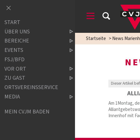
START
ÜBER UNS
Startseite
>
News Marienh
BEREICHE
EVENTS
FSJ/BFD
NE
VOR ORT
ZU GAST
Dieser Artikel be
ORTSVEREINSSERVICE
ALL
MEDIA
Am 1Montag, den
Alliantgebetswo
MEIN CVJM BADEN
Innenhof mit Fa