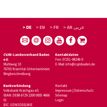
> DE
> EN
> FR
> AR عربى
CVJM-Landesverband Baden
Kontaktdaten
e.V.
Fon: 07251-98246-0
Mühlweg 10
E-Mail:
info@cvjmbaden.de
76703 Kraichtal-Unteröwisheim
Wegbeschreibung
Bankverbindung
Kontakt
Volksbank Kraichgau eG
Impressum
|
Datenschutz
IBAN: DE86 6729 2200 0005 4666
Sitemap
01
Login
BIC: GENODE61WIE