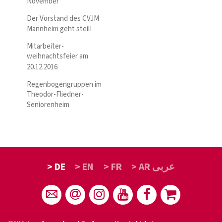
November
Der Vorstand des CVJM
Mannheim geht steil!
Mitarbeiter-
weihnachtsfeier am
20.12.2016
Regenbogengruppen im
Theodor-Fliedner-
Seniorenheim
> DE
> EN
> FR
> AR عربى