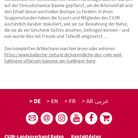
auf der Streuobstwiese Bäume gepflanzt, um die Artenvielfalt und
den Erhalt dieser wertvollen Biotope zu fördern. In ihren
Gruppenstunden haben die Scouts und Mitglieder des CVJM
ausführlich darüber diskutiert, wie sie zur Bewahrung der Natur,
die sie als ein Geschenk Gottes ansehen, beitragen können – und
nun wurde dies mit Freude und Tatkraft umgesetzt. ...
Den kompletten Artikel kann man hier lesen oder anhören:
https://www.badische-zeitung.de/jugendliche-des-cvjm-weil-
haltingen-pflanzen-baeume-am-tuellinger-berg
> DE
> EN
> FR
> AR عربى
CVJM-Landesverband Baden
Kontaktdaten