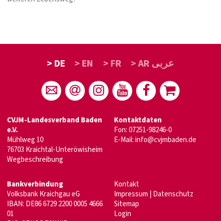
> DE
> EN
> FR
> AR عربى
CVJM-Landesverband Baden
Kontaktdaten
e.V.
Fon: 07251-98246-0
Mühlweg 10
E-Mail:
info@cvjmbaden.de
76703 Kraichtal-Unteröwisheim
Wegbeschreibung
Bankverbindung
Kontakt
Volksbank Kraichgau eG
Impressum
|
Datenschutz
IBAN: DE86 6729 2200 0005 4666
Sitemap
01
Login