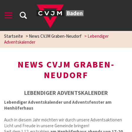
Startseite
>
News CVJM Graben-Neudorf
>
Lebendiger
Adventskalender
NEWS CVJM GRABEN-
NEUDORF
LEBENDIGER ADVENTSKALENDER
Lebendiger Adventskalender und Adventsfenster am
Henhöferhaus
Auch in diesem Jahr möchten wir durch unsere Adventsaktionen
Licht und Freude in unsere Gemeinde bringen!
Seit dem 1.12. erstrahlen
am Henhöferhaus abends von 17-20