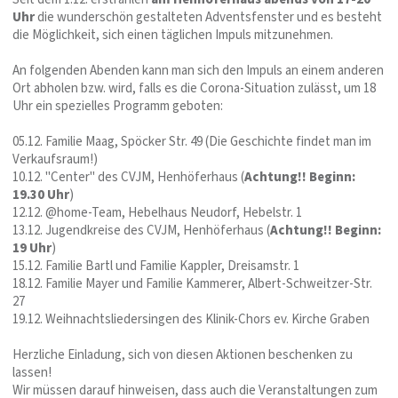
Uhr
die wunderschön gestalteten Adventsfenster und es besteht
die Möglichkeit, sich einen täglichen Impuls mitzunehmen.
An folgenden Abenden kann man sich den Impuls an einem anderen
Ort abholen bzw. wird, falls es die Corona-Situation zulässt, um 18
Uhr ein spezielles Programm geboten:
05.12. Familie Maag, Spöcker Str. 49 (Die Geschichte findet man im
Verkaufsraum!)
10.12. "Center" des CVJM, Henhöferhaus (
Achtung!! Beginn:
19.30 Uhr
)
12.12. @home-Team, Hebelhaus Neudorf, Hebelstr. 1
13.12. Jugendkreise des CVJM, Henhöferhaus (
Achtung!! Beginn:
19 Uhr
)
15.12. Familie Bartl und Familie Kappler, Dreisamstr. 1
18.12. Familie Mayer und Familie Kammerer, Albert-Schweitzer-Str.
27
19.12. Weihnachtsliedersingen des Klinik-Chors ev. Kirche Graben
Herzliche Einladung, sich von diesen Aktionen beschenken zu
lassen!
Wir müssen darauf hinweisen, dass auch die Veranstaltungen zum