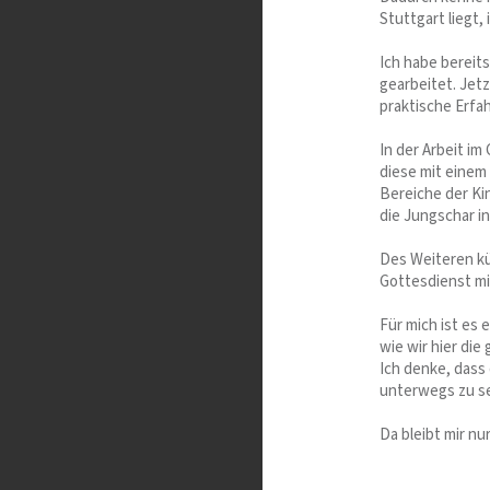
Stuttgart liegt,
Ich habe bereit
gearbeitet. Jet
praktische Erfa
In der Arbeit i
diese mit einem
Bereiche der Ki
die Jungschar i
Des Weiteren k
Gottesdienst m
Für mich ist es 
wie wir hier die
Ich denke, dass 
unterwegs zu se
Da bleibt mir nu