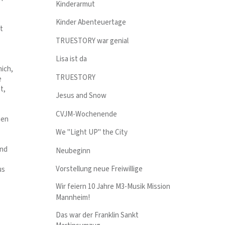
Kinderarmut
Kinder Abenteuertage
t
TRUESTORY war genial
Lisa ist da
mich,
TRUESTORY
e
t,
Jesus and Snow
CVJM-Wochenende
hen
We "Light UP" the City
und
Neubeginn
Vorstellung neue Freiwillige
us
Wir feiern 10 Jahre M3-Musik Mission
Mannheim!
Das war der Franklin Sankt