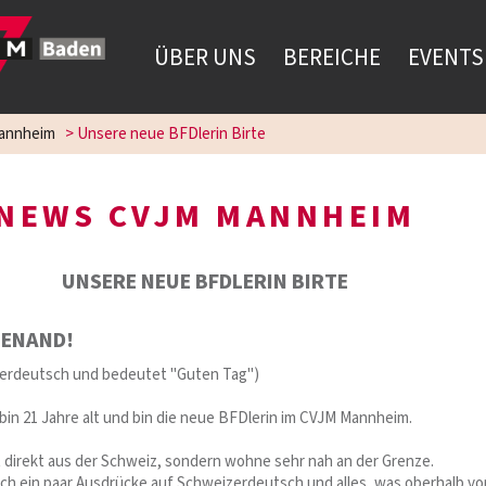
ÜBER UNS
BEREICHE
EVENTS
annheim
>
Unsere neue BFDlerin Birte
NEWS CVJM MANNHEIM
UNSERE NEUE BFDLERIN BIRTE
TENAND!
zerdeutsch und bedeutet "Guten Tag")
 bin 21 Jahre alt und bin die neue BFDlerin im CVJM Mannheim.
 direkt aus der Schweiz, sondern wohne sehr nah an der Grenze.
ch ein paar Ausdrücke auf Schweizerdeutsch und alles, was oberhalb vo