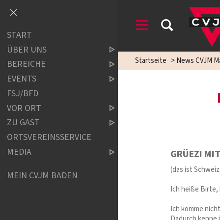
START
ÜBER UNS
Startseite
>
News CVJM M
BEREICHE
EVENTS
FSJ/BFD
VOR ORT
ZU GAST
ORTSVEREINSSERVICE
MEDIA
GRÜEZI
MI
(das ist Schwei
MEIN CVJM BADEN
Ich heiße Birte,
Ich komme nicht
Dadurch kenne i