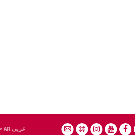
> AR عربى