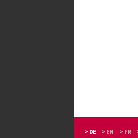
> DE
> EN
> FR