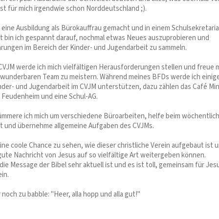
 ist für mich irgendwie schon Norddeutschland ;).
s eine Ausbildung als Bürokauffrau gemacht und in einem Schulsekretaria
zt bin ich gespannt darauf, nochmal etwas Neues auszuprobieren und
hrungen im Bereich der Kinder- und Jugendarbeit zu sammeln.
m CVJM werde ich mich vielfältigen Herausforderungen stellen und freue 
 wunderbaren Team zu meistern. Während meines BFDs werde ich einig
nder- und Jugendarbeit im CVJM unterstützen, dazu zählen das Café Min
n Feudenheim und eine Schul-AG.
ümmere ich mich um verschiedene Büroarbeiten, helfe beim wöchentlic
it und übernehme allgemeine Aufgaben des CVJMs.
eine coole Chance zu sehen, wie dieser christliche Verein aufgebaut ist 
 gute Nachricht von Jesus auf so vielfältige Art weitergeben können.
die Message der Bibel sehr aktuell ist und es ist toll, gemeinsam für Jes
in.
r noch zu babble: "Heer, alla hopp und alla gut!"