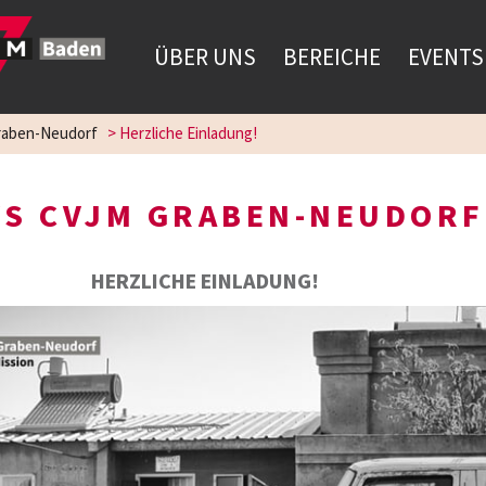
ÜBER UNS
BEREICHE
EVENTS
aben-Neudorf
>
Herzliche Einladung!
S CVJM GRABEN-NEUDORF
HERZLICHE EINLADUNG!