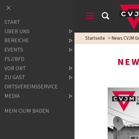
START
ÜBER UNS
Startseite
>
News CVJM Gr
BEREICHE
EVENTS
FSJ/BFD
NEW
VOR ORT
ZU GAST
ORTSVEREINSSERVICE
MEDIA
MEIN CVJM BADEN