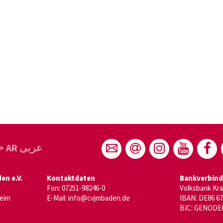
> AR عربى
n e.V.
Kontaktdaten
Bankverbin
Fon: 07251-98246-0
Volksbank Kr
heim
E-Mail:
info@cvjmbaden.de
IBAN: DE86 67
BIC: GENODE