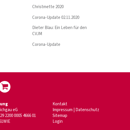
Christmette 2020
Corona-Update 02.11.2020
Dieter Blau: Ein Leben für den
CVJM
Corona-Update
dung
Kontakt
aichgau eG
Impressum
|
Datenschutz
29 2200 0005 4666 01
Sitemap
61WIE
Login