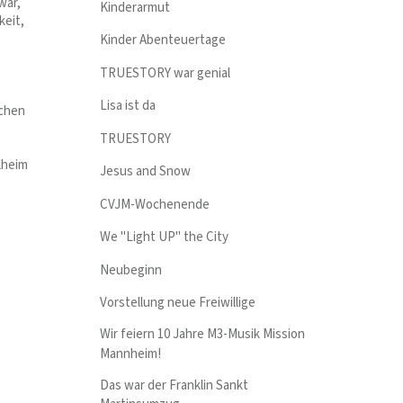
war,
Kinderarmut
keit,
Kinder Abenteuertage
TRUESTORY war genial
Lisa ist da
schen
TRUESTORY
lheim
Jesus and Snow
CVJM-Wochenende
We "Light UP" the City
Neubeginn
Vorstellung neue Freiwillige
Wir feiern 10 Jahre M3-Musik Mission
Mannheim!
Das war der Franklin Sankt