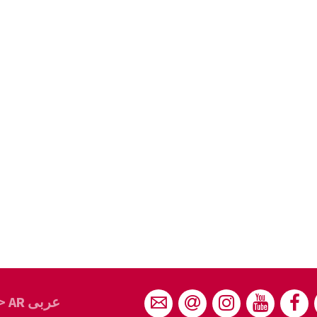
> AR عربى