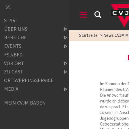
START
ÜBER UNS
Startseite
>
News CVJM M
BEREICHE
EVENTS
FSJ/BFD
VOR ORT
ZU GAST
ORTSVEREINSSERVICE
Im Rahmen der 
MEDIA
Räumen des CVJ
Die Antwort auf
wurde an diesem
MEIN CVJM BADEN
dazu sprach Stad
zu sein. Im Ans
Jugendgruppen 
Gebetsstatione