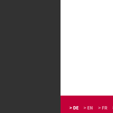
> DE
> EN
> FR