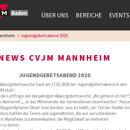
ÜBER UNS
BEREICHE
EVENTS
annheim
>
Jugendgebetsabend 2020
NEWS CVJM MANNHEIM
JUGENDGEBETSABEND 2020
Allianzgebetswoche fand am 17.01.2020 der Jugendgebetsabend in den
M statt.
 die Leitfrage der diesjährigen Allianzgebetswoche „Wo gehöre ich hin?“
 Abend mit „...in das Miteinander der Generationen beantwortet.“ Pass
tjugendpfarrer Oliver Seel darüber, was es heißt, ein Teil der Familie G
chluss hatten die Teens und Jugendlichen, die aus verschiedenen
in Mannheim zusammenkamen, die Möglichkeit an mehreren
n zu beten.