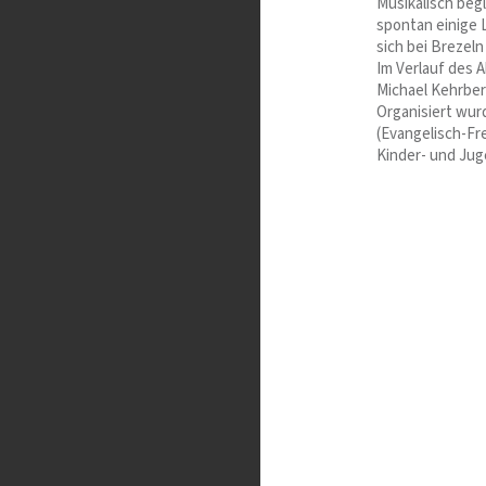
Musikalisch beg
spontan einige 
sich bei Brezel
Im Verlauf des
Michael Kehrber
Organisiert wur
(Evangelisch-Fr
Kinder- und Ju