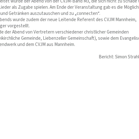
leitet wurde der Abend von der CVJM-Band M3, die sich nicht zu schade 
Lieder als Zugabe spielen. Am Ende der Veranstaltung gab es die Möglich
n und Getränken auszutauschen und zu „connecten“.
 Abends wurde zudem der neue Leitende Referent des CVJM Mannheim,
ger vorgestellt.
de der Abend von Vertretern verschiedener christlicher Gemeinden
eikirchliche Gemeinde, Liebenzeller Gemeinschaft), sowie dem Evangeli
gendwerk und dem CVJM aus Mannheim.
Bericht: Simon Strah