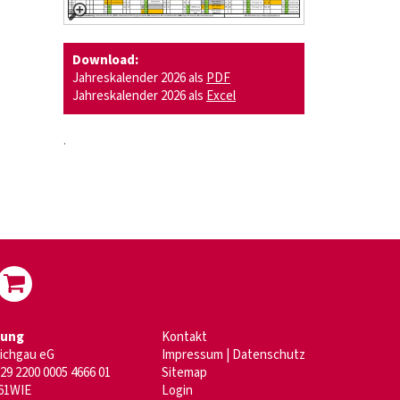
Download:
Jahreskalender 2026 als
PDF
Jahreskalender 2026 als
Excel
.
dung
Kontakt
aichgau eG
Impressum
|
Datenschutz
29 2200 0005 4666 01
Sitemap
61WIE
Login