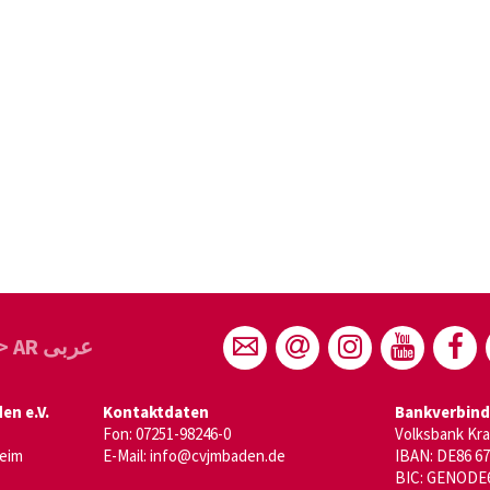
> AR عربى
n e.V.
Kontaktdaten
Bankverbin
Fon: 07251-98246-0
Volksbank Kr
heim
E-Mail:
info@cvjmbaden.de
IBAN: DE86 67
BIC: GENODE