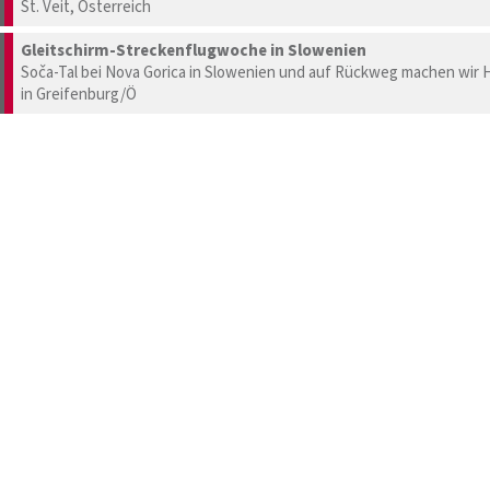
St. Veit, Österreich
Gleitschirm-Streckenflugwoche in Slowenien
Soča-Tal bei Nova Gorica in Slowenien und auf Rückweg machen wir H
in Greifenburg/Ö