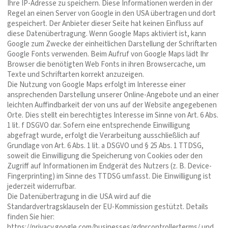
Ihre IP-Adresse zu speichern. Diese Informationen werden in der
Regel an einen Server von Google in den USA übertragen und dort
gespeichert. Der Anbieter dieser Seite hat keinen Einfluss auf
diese Datenübertragung. Wenn Google Maps aktiviert ist, kann
Google zum Zwecke der einheitlichen Darstellung der Schriftarten
Google Fonts verwenden. Beim Aufruf von Google Maps lädt Ihr
Browser die benötigten Web Fonts in ihren Browsercache, um
Texte und Schriftarten korrekt anzuzeigen.
Die Nutzung von Google Maps erfolgt im Interesse einer
ansprechenden Darstellung unserer Online-Angebote und an einer
leichten Auffindbarkeit der von uns auf der Website angegebenen
Orte. Dies stellt ein berechtigtes Interesse im Sinne von Art. 6 Abs.
1 lit. f DSGVO dar. Sofern eine entsprechende Einwilligung
abgefragt wurde, erfolgt die Verarbeitung ausschließlich auf
Grundlage von Art. 6 Abs. 1 lit. a DSGVO und § 25 Abs. 1 TTDSG,
soweit die Einwilligung die Speicherung von Cookies oder den
Zugriff auf Informationen im Endgerät des Nutzers (z. B. Device-
Fingerprinting) im Sinne des TTDSG umfasst. Die Einwilligung ist
jederzeit widerrufbar.
Die Datenübertragung in die USA wird auf die
Standardvertragsklauseln der EU-Kommission gestützt. Details
finden Sie hier:
https://privacy.google.com/businesses/gdprcontrollerterms/
und