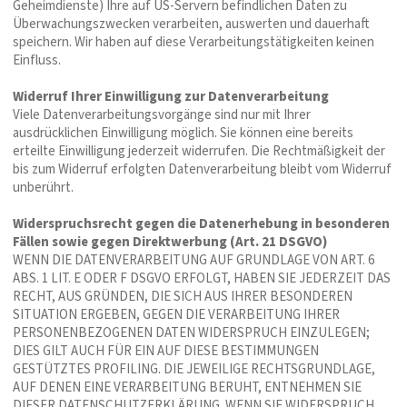
Geheimdienste) Ihre auf US-Servern befindlichen Daten zu
Überwachungszwecken verarbeiten, auswerten und dauerhaft
speichern. Wir haben auf diese Verarbeitungstätigkeiten keinen
Einfluss.
Widerruf Ihrer Einwilligung zur Datenverarbeitung
Viele Datenverarbeitungsvorgänge sind nur mit Ihrer
ausdrücklichen Einwilligung möglich. Sie können eine bereits
erteilte Einwilligung jederzeit widerrufen. Die Rechtmäßigkeit der
bis zum Widerruf erfolgten Datenverarbeitung bleibt vom Widerruf
unberührt.
Widerspruchsrecht gegen die Datenerhebung in besonderen
Fällen sowie gegen Direktwerbung (Art. 21 DSGVO)
WENN DIE DATENVERARBEITUNG AUF GRUNDLAGE VON ART. 6
ABS. 1 LIT. E ODER F DSGVO ERFOLGT, HABEN SIE JEDERZEIT DAS
RECHT, AUS GRÜNDEN, DIE SICH AUS IHRER BESONDEREN
SITUATION ERGEBEN, GEGEN DIE VERARBEITUNG IHRER
PERSONENBEZOGENEN DATEN WIDERSPRUCH EINZULEGEN;
DIES GILT AUCH FÜR EIN AUF DIESE BESTIMMUNGEN
GESTÜTZTES PROFILING. DIE JEWEILIGE RECHTSGRUNDLAGE,
AUF DENEN EINE VERARBEITUNG BERUHT, ENTNEHMEN SIE
DIESER DATENSCHUTZERKLÄRUNG. WENN SIE WIDERSPRUCH