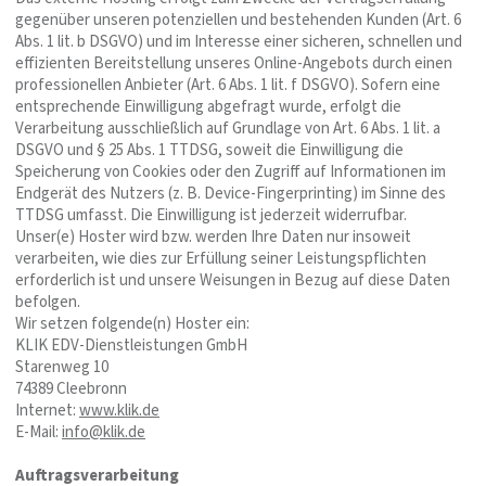
gegenüber unseren potenziellen und bestehenden Kunden (Art. 6
Abs. 1 lit. b DSGVO) und im Interesse einer sicheren, schnellen und
effizienten Bereitstellung unseres Online-Angebots durch einen
professionellen Anbieter (Art. 6 Abs. 1 lit. f DSGVO). Sofern eine
entsprechende Einwilligung abgefragt wurde, erfolgt die
Verarbeitung ausschließlich auf Grundlage von Art. 6 Abs. 1 lit. a
DSGVO und § 25 Abs. 1 TTDSG, soweit die Einwilligung die
Speicherung von Cookies oder den Zugriff auf Informationen im
Endgerät des Nutzers (z. B. Device-Fingerprinting) im Sinne des
TTDSG umfasst. Die Einwilligung ist jederzeit widerrufbar.
Unser(e) Hoster wird bzw. werden Ihre Daten nur insoweit
verarbeiten, wie dies zur Erfüllung seiner Leistungspflichten
erforderlich ist und unsere Weisungen in Bezug auf diese Daten
befolgen.
Wir setzen folgende(n) Hoster ein:
KLIK EDV-Dienstleistungen GmbH
Starenweg 10
74389 Cleebronn
Internet:
www.klik.de
E-Mail:
info@klik.de
Auftragsverarbeitung