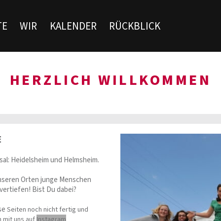
TE
WIR
KALENDER
RÜCKBLICK
HERZLICH WILLKOMMEN
E
hsal: Heidelsheim und Helmsheim.
 unseren Orten junge Menschen
vertiefen! Bist Du dabei?
ese
Seiten noch nicht fertig und
h mit uns auf
Instagram