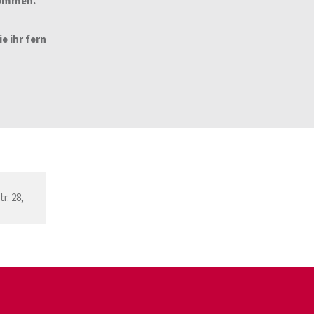
nommen.
e ihr fern
r. 28,