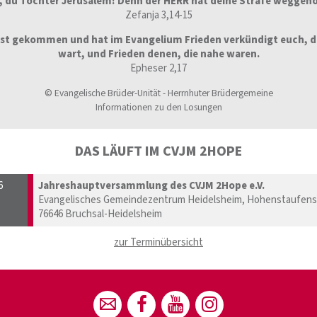
, du Tochter Jerusalem! Denn der HERR hat deine Strafe wegge
Zefanja 3,14-15
ist gekommen und hat im Evangelium Frieden verkündigt euch, di
wart, und Frieden denen, die nahe waren.
Epheser 2,17
© Evangelische Brüder-Unität - Herrnhuter Brüdergemeine
Informationen zu den Losungen
DAS LÄUFT IM CVJM 2HOPE
6
Jahreshauptversammlung des CVJM 2Hope e.V.
Evangelisches Gemeindezentrum Heidelsheim, Hohenstaufenst
76646 Bruchsal-Heidelsheim
zur Terminübersicht