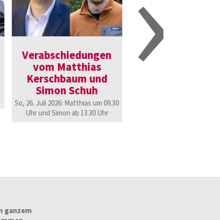
›
Verabschiedungen
Kuratorium des 
vom Matthias
Baden auf de
Kerschbaum und
Marienhof
Simon Schuh
Die Begeisterung der
Mitarbeitenden und ihr akt
So, 26. Juli 2026: Matthias um 09.30
Glaube steckten sofort 
Uhr und Simon ab 13.30 Uhr
von ganzem