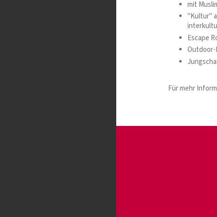
mit Musli
"Kultur" 
interkult
Escape R
Outdoor-P
Jungschar
Für mehr Inform