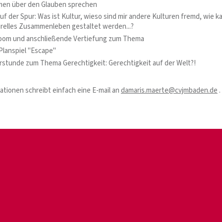
men über den Glauben sprechen
auf der Spur: Was ist Kultur, wieso sind mir andere Kulturen fremd, wie k
urelles Zusammenleben gestaltet werden...?
oom und anschließende Vertiefung zum Thema
lanspiel "Escape"
stunde zum Thema Gerechtigkeit: Gerechtigkeit auf der Welt?!
ationen schreibt einfach eine E-mail an
damaris.maerte@cvjmbaden.de
.