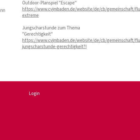
Outdoor-Planspiel "Escape"
https://www.cvjmbaden.de/website/de/cb/gemeinschaft/flue
ann
extreme
Jungscharstunde zum Thema
"Gerechtigkeit"
https://www.cvjmbaden.de/website/de/cb/gemeinschaft/flue
jungscharstunde-gerechtigkeit?!
Login