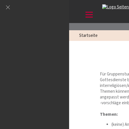
Startseite
Für Gruppenstun
Gottesdienste b
interreligiösen
Themen können 
angepasst werd
-vorschläge einb
Themen:
(keine) A